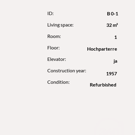
ID:
B 0-1
Living space:
32 m²
Room:
1
Floor:
Hochparterre
Elevator:
ja
Construction year:
1957
Condition:
Refurbished