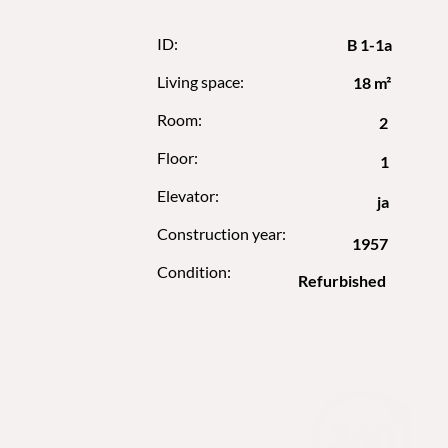
ID:
B 1-1a
Living space:
18 m²
Room:
2
Floor:
1
Elevator:
ja
Construction year:
1957
Condition:
Refurbished