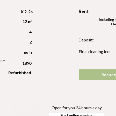
Rent:
K 2-2a
including a
12 m²
Ele
4
Deposit:
2
Final cleaning fee:
nein
ar:
1890
Refurbished
Reques
Open for you 24 hours a day
Start online viewing