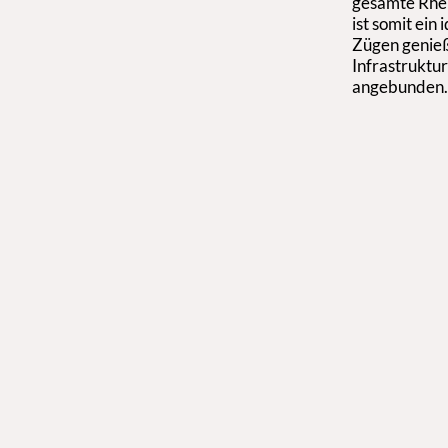
gesamte Rhei
ist somit ein
Zügen genieß
Infrastruktur
angebunden.