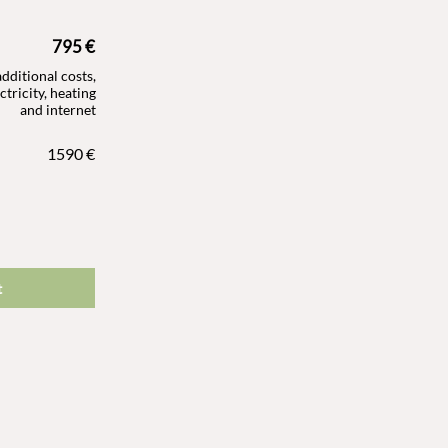
795 €
dditional costs,
ctricity, heating
and internet
1590 €
t