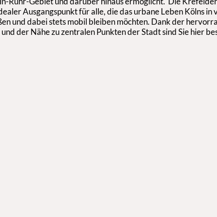
n-Ruhr-Gebiet und darüber hinaus ermöglicht. Die Krefelder
 idealer Ausgangspunkt für alle, die das urbane Leben Kölns in 
en und dabei stets mobil bleiben möchten. Dank der hervor
 und der Nähe zu zentralen Punkten der Stadt sind Sie hier be