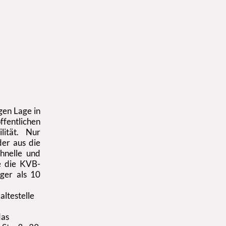
gen Lage in
entlichen
ilität. Nur
der aus die
hnelle und
e die KVB-
ger als 10
altestelle
das