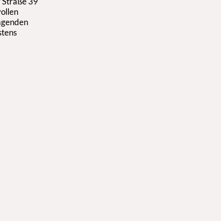
 Straße 39
vollen
ragenden
stens