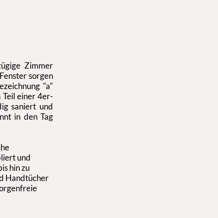
zügige Zimmer
Fenster sorgen
Bezeichnung "a"
Teil einer 4er-
ig saniert und
annt in den Tag
che
liert und
is hin zu
nd Handtücher
sorgenfreie