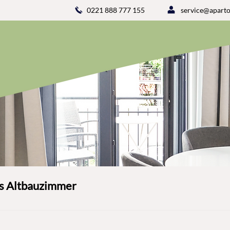
0221 888 777 155
service@aparto
s Altbauzimmer