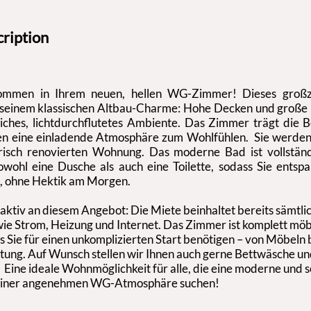
cription
lkommen in Ihrem neuen, hellen WG-Zimmer! Dieses groß
 seinem klassischen Altbau-Charme: Hohe Decken und große 
liches, lichtdurchflutetes Ambiente. Das Zimmer trägt die 
en eine einladende Atmosphäre zum Wohlfühlen. Sie werden 
risch renovierten Wohnung. Das moderne Bad ist vollständ
owohl eine Dusche als auch eine Toilette, sodass Sie entsp
n, ohne Hektik am Morgen.
aktiv an diesem Angebot: Die Miete beinhaltet bereits sämtli
e Strom, Heizung und Internet. Das Zimmer ist komplett möb
as Sie für einen unkomplizierten Start benötigen – von Möbeln b
tung. Auf Wunsch stellen wir Ihnen auch gerne Bettwäsche u
 Eine ideale Wohnmöglichkeit für alle, die eine moderne und 
einer angenehmen WG-Atmosphäre suchen!