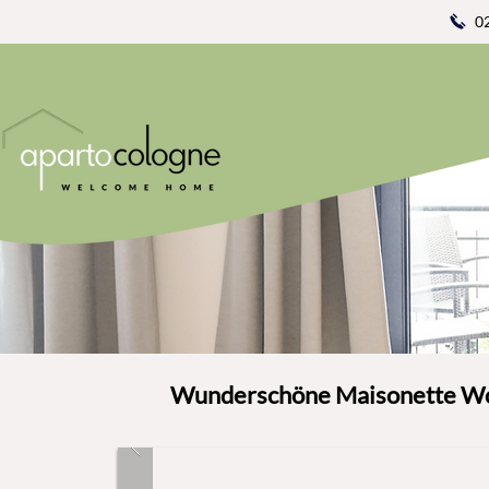
0
Wunderschöne Maisonette Wo